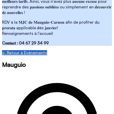
𝐦𝐞𝐢𝐥𝐥𝐞𝐮𝐫𝐬 𝐭𝐚𝐫𝐢𝐟𝐬. Ainsi, vous n’avez plus 𝐚𝐮𝐜𝐮𝐧𝐞 𝐞𝐱𝐜𝐮𝐬𝐞 pour
reprendre des 𝐩𝐚𝐬𝐬𝐢𝐨𝐧𝐬 𝐨𝐮𝐛𝐥𝐢𝐞́𝐞𝐬 ou simplement en 𝐝𝐞́𝐜𝐨𝐮𝐯𝐫𝐢𝐫
𝐝𝐞 𝐧𝐨𝐮𝐯𝐞𝐥𝐥𝐞𝐬 !
RDV à la 𝐌𝐉𝐂 𝐝𝐞 𝐌𝐚𝐮𝐠𝐮𝐢𝐨-𝐂𝐚𝐫𝐧𝐨𝐧 afin de profiter du
𝐩𝐫𝐨𝐫𝐚𝐭𝐚 applicable 𝐝ès 𝐣𝐚𝐧𝐯𝐢𝐞𝐫!
Renseignements à l’accueil
C𝐨𝐧𝐭𝐚𝐜𝐭 : 04 67 29 34 99
← Retour à Evénements
Mauguio