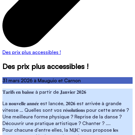
Des prix plus accessibles !
Des prix plus accessibles !
31 mars 2026 à Mauguio et Carnon
𝐓𝐚𝐫𝐢𝐟𝐬 𝐞𝐧 𝐛𝐚𝐢𝐬𝐬𝐞 à partir de 𝐉𝐚𝐧𝐯𝐢𝐞𝐫 𝟐𝟎𝟐𝟔
La 𝐧𝐨𝐮𝐯𝐞𝐥𝐥𝐞 𝐚𝐧𝐧𝐞́𝐞 est lancée, 𝟐𝟎𝟐𝟔 est arrivée à grande
vitesse … Quelles sont vos 𝐫𝐞́𝐬𝐨𝐥𝐮𝐭𝐢𝐨𝐧𝐬 pour cette année ?
Une meilleure forme physique ? Reprise de la danse ?
Découvrir une pratique artistique ? Chanter ? ....
Pour chacune d’entre elles, la 𝐌𝐉𝐂 vous propose 𝐥𝐞𝐬