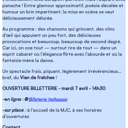
panache ! Entre glamour approximatif, poésie décalée et
humour un brin impertinent, la mise en scène se veut
délicieusement délurée.
Au programme : des chansons qui grincent, des clins
d’œil qui appuient un peu fort, des délicieuses
provocations et beaucoup, beaucoup de second degré.
Car ici, on ose tout — surtout rire de tout — dans un
esprit cabaret où l’élégance flirte avec l’absurde et où la
fantaisie mène la danse.
Un spectacle frais, piquant, légèrement irrévérencieux…
bref, du
Vian de fraîches
!
OUVERTURE BILLETTERIE - mardi 7 avril - 14h30
-e
n ligne
:
🌐
Billeterie helloasso
-
sur place
:
à l’accueil de la MJC, à ses horaires
d’ouvertures
Contact